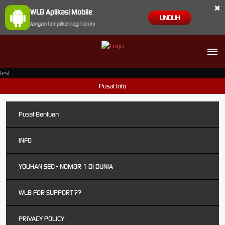
×
WLB Aplikasi Mobile
UNDUH
Jangan tampilkan lagi hari ini
test
Pusat Info
Pusat Bantuan
INFO
YOUHAN SEO - NOMOR 1 DI DUNIA
WLB FOR SUPPORT ??
PRIVACY POLICY