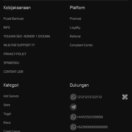
Kebijaksanaan
Platform
Pusat Bantuan
Promosi
INFO
Loyalty
YOUHAN SEO - NOMOR 1 DI DUNIA
Referral
WLB FOR SUPPORT ??
Complaint Center
PRIVACY POLICY
SPNBOSKU
CONTENT LIOR
Kategori
Dukungan
Hot Games
12121212122112
Slots
Togel
+445550109999
Race
+62999999999999
Crash Game